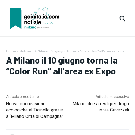
Home
Notizie
A Milano il 10 giugno torna la "Color Run" all'area ex Expo
A Milano il 10 giugno torna la
“Color Run” all’area ex Expo
Articolo precedente
Articolo successivo
Nuove connessioni
Milano, due arresti per droga
ecologiche al Ticinello grazie
in via Cavezzali
Testo:
A-
A+
Reset
a “Milano Città di Campagna”