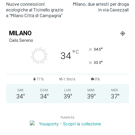
Nuove connessioni
Milano, due arresti per droga
ecologiche al Ticinello grazie
in via Cavezzali
a “Milano Città di Campagna”
MILANO
Cielo Sereno
°
34.5
°
C
34
°
33.3
71%
1.3m/s
0%
SAB
DOM
LUN
MAR
MER
34
°
34
°
39
°
39
°
37
°
Pubblicità