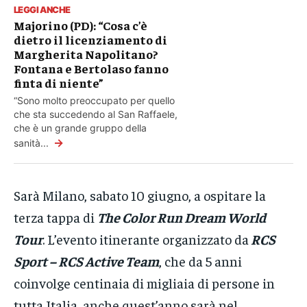
LEGGI ANCHE
Majorino (PD): “Cosa c’è
dietro il licenziamento di
Margherita Napolitano?
Fontana e Bertolaso fanno
finta di niente”
“Sono molto preoccupato per quello
che sta succedendo al San Raffaele,
che è un grande gruppo della
→
sanità...
Sarà Milano, sabato 10 giugno, a ospitare la
terza tappa di
The Color Run Dream World
Tour
. L’evento itinerante organizzato da
RCS
Sport – RCS Active Team
, che da 5 anni
coinvolge centinaia di migliaia di persone in
tutta Italia, anche quest’anno sarà nel