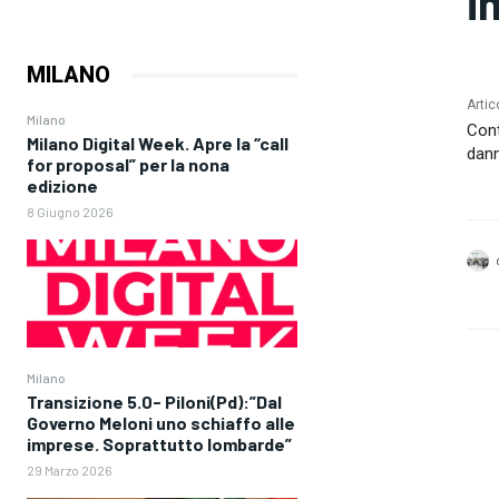
i
MILANO
Artic
Milano
Cont
Milano Digital Week. Apre la “call
dan
for proposal” per la nona
edizione
8 Giugno 2026
Milano
Transizione 5.0- Piloni(Pd):”Dal
Governo Meloni uno schiaffo alle
imprese. Soprattutto lombarde”
29 Marzo 2026