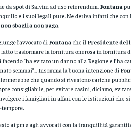
e da spot di Salvini ad uso referendum,
Fontana
può
nquillo e i suoi legali pure. Ne deriva infatti che con 
i
non sbaglia non paga
.
iunge l’avvocato di
Fontana
che il
Presidente del
 fatto trasformare la fornitura onerosa in fornitura 
ì facendo “ha evitato un danno alla Regione e l’ha ca
nato semmai”… Insomma la buona intenzione di
Fon
fermerebbe che quando si rivestono cariche pubbli
pre consigliabile, per evitare casini, diciamo, evitar
nvolgere i famigliari in affari con le istituzioni che 
-tempore.
resto ai pm e agli avvocati con la tranquillità garantit