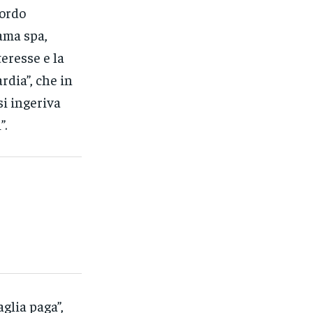
cordo
ama spa,
teresse e la
dia”, che in
si ingeriva
”.
glia paga”,