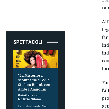
rap
All
leg
fan
SPETTACOLI
ind
ind
con
for
“La Misteriosa
scomparsa di W” di
Fo
Stefano Benni, con
Ambra Angiolini
l’a
Gaiaitalia.com
pro
Notizie Milano
gen
La produzione del Teatro