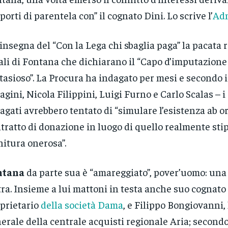
porti di parentela con” il cognato Dini. Lo scrive l’
Ad
’insegna del “Con la Lega chi sbaglia paga” la pacata 
ali di Fontana che dichiarano il “Capo d’imputazione
tasioso”. La Procura ha indagato per mesi e secondo i 
agini, Nicola Filippini, Luigi Furno e Carlo Scalas – 
agati avrebbero tentato di “simulare l’esistenza ab o
tratto di donazione in luogo di quello realmente stip
nitura onerosa”.
ntana
da parte sua è “amareggiato”, pover’uomo: una
ltra. Insieme a lui mattoni in testa anche suo cognat
prietario
della società Dama
, e Filippo Bongiovanni, 
erale della centrale acquisti regionale Aria; secondo 