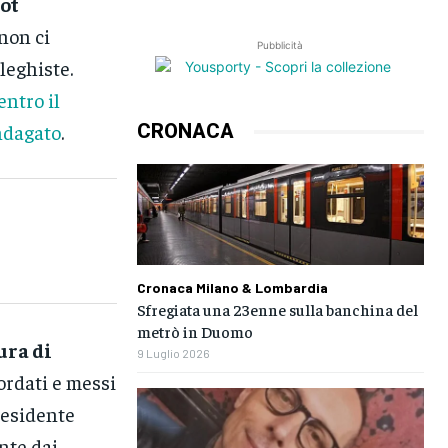
pot
non ci
Pubblicità
leghiste.
entro il
ndagato
.
CRONACA
Cronaca Milano & Lombardia
Sfregiata una 23enne sulla banchina del
metrò in Duomo
ura di
9 Luglio 2026
cordati e messi
residente
nte dai