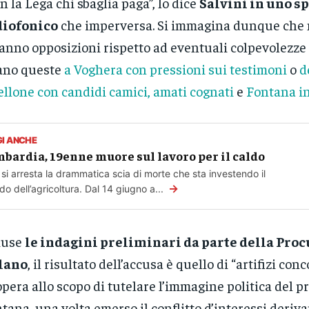
n la Lega chi sbaglia paga”, lo dice
Salvini in uno s
diofonico
che imperversa. Si immagina dunque che 
anno opposizioni rispetto ad eventuali colpevolezze 
ano queste
a Voghera con pressioni sui testimoni
o
d
ellone con candidi camici, amati cognati
e
Fontana i
GI ANCHE
bardia, 19enne muore sul lavoro per il caldo
si arresta la drammatica scia di morte che sta investendo il
→
o dell’agricoltura. Dal 14 giugno a...
iuse
le indagini preliminari da parte della Proc
lano
, il risultato dell’accusa è quello di “artifizi con
opera allo scopo di tutelare l’immagine politica del p
tana, una volta emerso il conflitto d’interessi deriva