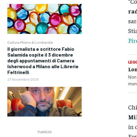
“Co
ra
sar
Sti
Pir
Cultura Milano & Lombardia
Il giornalista e scrittore Fabio
Salamida ospite il 3 dicembre
degli appuntamenti di Camera
LEG
Isherwood a Milano alle Librerie
Lom
Feltrinelli
Non 
27 Novembre 2025
mond
Ch
Mi
in 
Pubblicità
Fon