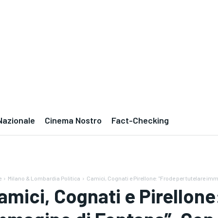
Nazionale
Cinema Nostro
Fact-Checking
e
Milano & Lombardia Politica
Camici, Cognati e Pirellone: "Frode per tutelare imm
amici, Cognati e Pirellone