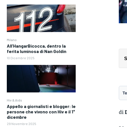
Milano
All’HangarBicocca, dentro la
ferita luminosa di Nan Goldin
10 Dicembre 2025
S
Te
Hiv & Aids
Appello a giornalisti e blogger: le
di
persone che vivono con Hiv e il 1°
dicembre
29 Novembre 2025