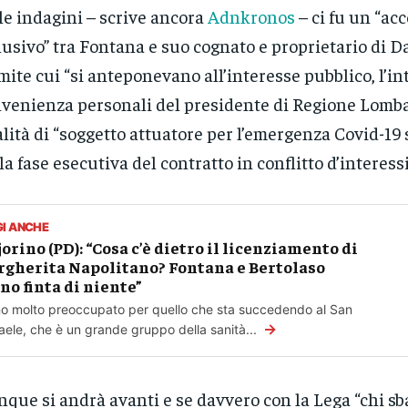
le indagini – scrive ancora
Adnkronos
– ci fu un “ac
lusivo” tra Fontana e suo cognato e proprietario di D
mite cui “si anteponevano all’interesse pubblico, l’in
venienza personali del presidente di Regione Lombar
lità di “soggetto attuatore per l’emergenza Covid-19 
la fase esecutiva del contratto in conflitto d’interessi
GI ANCHE
orino (PD): “Cosa c’è dietro il licenziamento di
gherita Napolitano? Fontana e Bertolaso
no finta di niente”
o molto preoccupato per quello che sta succedendo al San
→
aele, che è un grande gruppo della sanità...
que si andrà avanti e se davvero con la Lega “chi sba