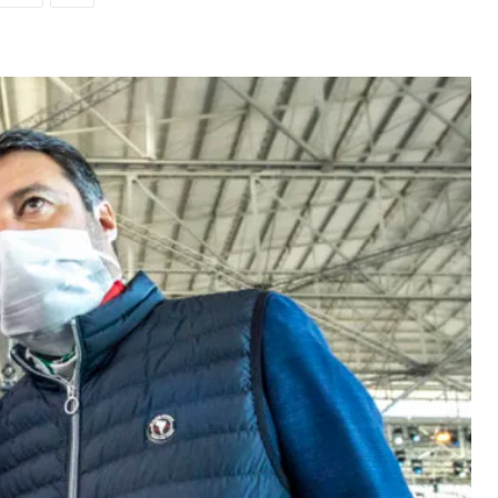
LEGGI ANCHE
Lombardia, 19enne muore
sul lavoro per il caldo
Non si arresta la drammatica scia di
morte che sta investendo il mondo
→
dell’agricoltura. Dal 14 giugno a...