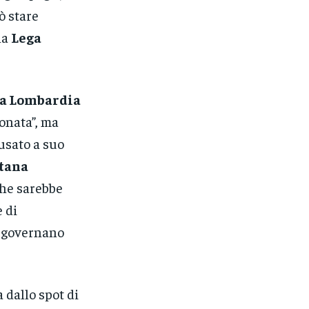
 stare
la
Lega
la Lombardia
donata”, ma
usato a suo
tana
che sarebbe
e di
si governano
a dallo spot di