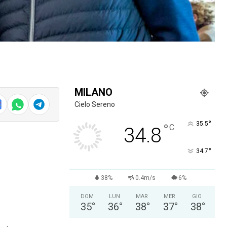
MILANO
Cielo Sereno
°
35.5
°
C
34.8
°
34.7
38%
0.4m/s
6%
DOM
LUN
MAR
MER
GIO
35
°
36
°
38
°
37
°
38
°