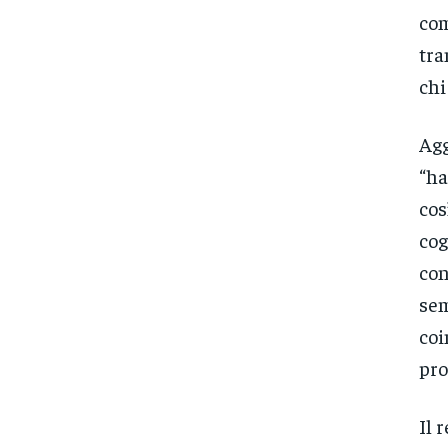
com
tra
ch
Agg
“ha
cos
cog
con
sem
coi
pro
Il 