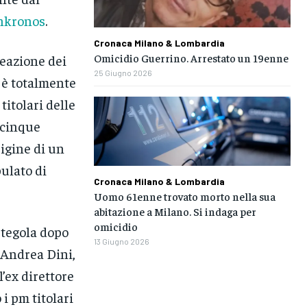
nkronos
.
Cronaca Milano & Lombardia
Omicidio Guerrino. Arrestato un 19enne
reazione dei
25 Giugno 2026
 è totalmente
titolari delle
i cinque
rigine di un
ulato di
Cronaca Milano & Lombardia
Uomo 61enne trovato morto nella sua
abitazione a Milano. Si indaga per
omicidio
 tegola dopo
13 Giugno 2026
o Andrea Dini,
l’ex direttore
i pm titolari