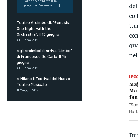
Carcano debutta il 14
del
giugno a Ravenna [.....]
col
Teatro Arcimboldi, “Genesis.
tra
One Night with the
con
Orchestra”. Il 13 giugno
4 Giugno 2026
qua
Agli Arcimboldi arriva “Limbo”
nel
di Francesco De Carlo. Il 15
giugno
4 Giugno 2026
LEG
A Milano il Festival del Nuovo
Maj
Teatro Musicale
Mar
11 Maggio 2026
fan
“Son
Raff
Dun