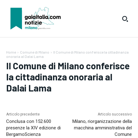
Home
Comune di Milano
Il Comune di Milano conferisce la cittadinanza
onoraria al Dalai Lama
Il Comune di Milano conferisce
la cittadinanza onoraria al
Dalai Lama
Testo:
A-
A+
Reset
Articolo precedente
Articolo successivo
Conclusa con 152.600
Milano, riorganizzazione della
SUBSCRIBE
presenze la XIV edizione di
macchina amministrativa del
BergamoScienza
Comune