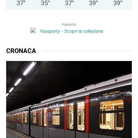
37
°
35
°
37
°
39
°
39
°
Pubblicità
CRONACA