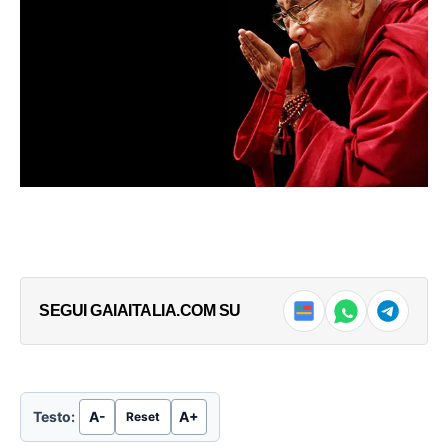
Meno male
22 Aprile 2022
20 Gennaio 2021
In "Notizie"
In "Brescia"
Palazzo Marino. Il Comune di
Milano aderisce alla
campagna “24 Maggio-50mila
sudari per Gaza”
23 Maggio 2025
In "Comune di Milano"
LEGGI ANCHE
Lombardia, 19enne muore sul
lavoro per il caldo
SEGUI GAIAITALIA.COM SU
Non si arresta la drammatica scia di morte
che sta investendo il mondo dell’agricoltura.
→
Dal 14 giugno a...
Testo:
A-
A+
Reset