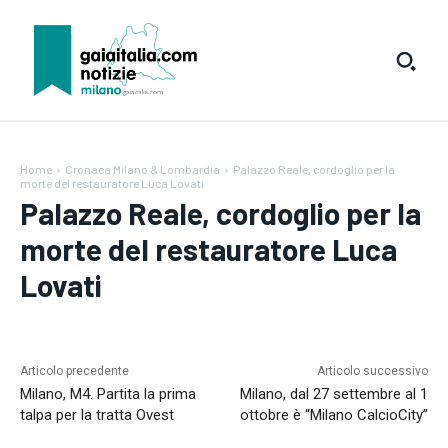
Home
Cronaca Milano & Lombardia
Palazzo Reale, cordoglio per la
morte del restauratore Luca Lovati
Palazzo Reale, cordoglio per la
morte del restauratore Luca
Lovati
Testo:
A-
A+
Reset
Articolo precedente
Articolo successivo
Milano, M4. Partita la prima
Milano, dal 27 settembre al 1
talpa per la tratta Ovest
ottobre è “Milano CalcioCity”
SUBSCRIBE