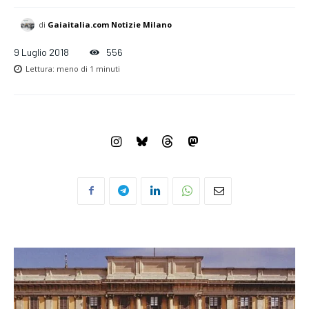
Welcome to Liberty Case
di
Gaiaitalia.com Notizie Milano
We have a curated list of the most noteworthy news from all
across the globe. With any subscription plan, you get access
9 Luglio 2018
556
to
exclusive articles
that let you stay ahead of the curve.
Lettura:
meno di 1
minuti
Your Profile
LIFESTYLE
Correlati
Massimo Lovati ha
“About Keith Haring”, tre
ufficializzato la sua
incontri sul grande artista
candidatura a sindaco di
approfondiscono la mostra di