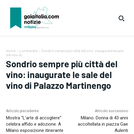
Home
Lombardia
Sondrio sempre più città del vino: inaugurate le sale
del vino di...
Sondrio sempre più città del
vino: inaugurate le sale del
vino di Palazzo Martinengo
Articolo precedente
Articolo successivo
Testo:
A-
A+
Reset
Mostra “L’arte di accogliere”
Milano. Donna di 43 anni
celebra affido e adozione. A
accoltellata in piazza Gae
Milano esposizione itinerante
Aulenti