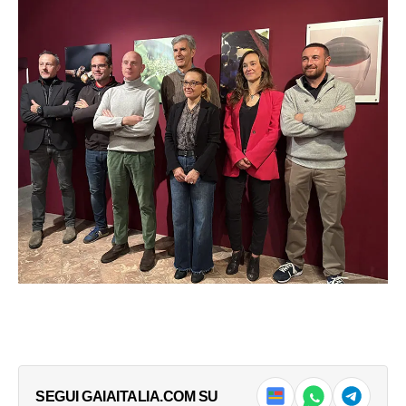
Sondrio, inaugurato il mercato
A Sondrio espone Valerio
coperto di Coldiretto
Righini
11 Novembre 2018
18 Aprile 2019
In "Notizie"
In "Cultura Milano &
Lombardia"
Sondrio, successo per la
manifestazione “Calici di
Stelle”
13 Agosto 2019
In "Cultura Milano &
Lombardia"
LEGGI ANCHE
Lombardia, 19enne muore sul
lavoro per il caldo
Non si arresta la drammatica scia di morte
che sta investendo il mondo dell’agricoltura.
→
Dal 14 giugno a...
SEGUI GAIAITALIA.COM SU