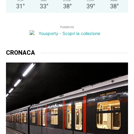
VEN
SAB
DOM
LUN
MAR
31
°
33
°
38
°
39
°
38
°
Pubblicità
CRONACA