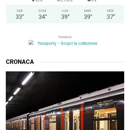
65%
2.7m/s
0%
SAB
DOM
LUN
MAR
MER
33
°
34
°
39
°
39
°
37
°
Pubblicità
CRONACA