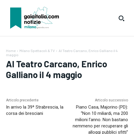
Home
Milano Spettacoli & TV
Al Teatro Carcano, Enrico Galliano il 4
maggio
Al Teatro Carcano, Enrico
Galliano il 4 maggio
Testo:
A-
A+
Reset
Articolo precedente
Articolo successivo
In arrivo la 39ª Strabrescia, la
Piano Casa, Majorino (PD):
corsa dei bresciani
“Non 10 miliardi, ma 200
milioni l’anno. Non bastano
SUBSCRIBE
nemmeno per recuperare gli
alloggi pubblici sfitti”