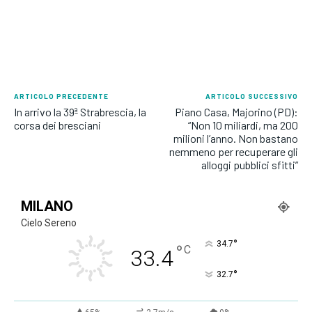
ARTICOLO PRECEDENTE
ARTICOLO SUCCESSIVO
In arrivo la 39ª Strabrescia, la
Piano Casa, Majorino (PD):
corsa dei bresciani
“Non 10 miliardi, ma 200
milioni l’anno. Non bastano
nemmeno per recuperare gli
alloggi pubblici sfitti”
MILANO
Cielo Sereno
°
34.7
°
C
33.4
°
32.7