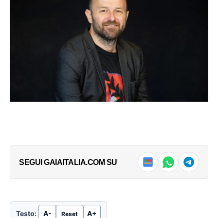
In "Milano Spettacoli & TV"
In "Milano Spettacoli & TV"
Minotaurus, il balletto. Al
Teatro Carcano il 19 febbraio
17 Febbraio 2025
In "Milano Spettacoli & TV"
LEGGI ANCHE
Lombardia, 19enne muore sul
lavoro per il caldo
Non si arresta la drammatica scia di morte
che sta investendo il mondo dell’agricoltura.
→
Dal 14 giugno a...
SEGUI GAIAITALIA.COM SU
Testo:
A-
A+
Reset