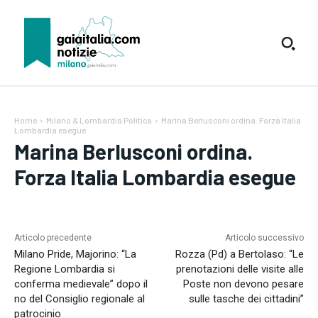
Home
Milano & Lombardia Politica
Marina Berlusconi ordina. Forza Italia
Lombardia esegue
Marina Berlusconi ordina.
Forza Italia Lombardia esegue
Testo:
A-
A+
Reset
Articolo precedente
Articolo successivo
Milano Pride, Majorino: “La
Rozza (Pd) a Bertolaso: “Le
Regione Lombardia si
prenotazioni delle visite alle
SUBSCRIBE
conferma medievale” dopo il
Poste non devono pesare
no del Consiglio regionale al
sulle tasche dei cittadini”
Welcome to Liberty Case
patrocinio