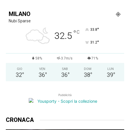
MILANO
Nubi Sparse
°
33.8
°
C
32.5
°
31.2
58%
3.7m/s
71%
GIO
VEN
SAB
DOM
LUN
32
°
36
°
36
°
38
°
39
°
Pubblicità
CRONACA