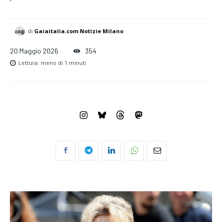
We have a curated list of the most noteworthy news from all
across the globe. With any subscription plan, you get access
to
exclusive articles
that let you stay ahead of the curve.
di
Gaiaitalia.com Notizie Milano
Your Profile
20 Maggio 2026
354
Lettura:
meno di 1
minuti
LIFESTYLE
Correlati
Per Marina Berlusconi i
Marina Berlusconi detta
“forzaitalietti” che se ne vanno
l’agenda a Tajani: “Non mi
con Vannacci “non sono un
piace il termine extraprofitti, lo
problema”
trovo fuorviante e
6 Giugno 2026
demagogico”