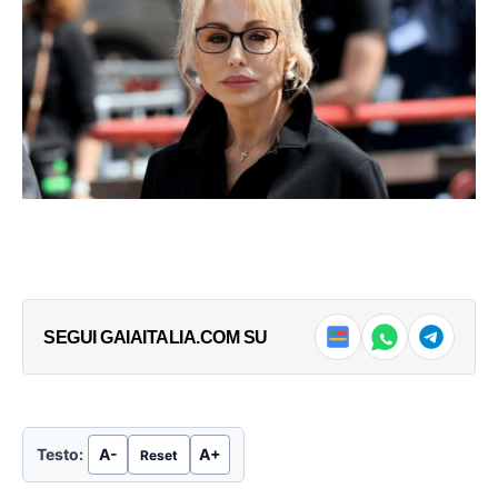
In "Milano & Lombardia
15 Settembre 2023
Politica"
In "Milano & Lombardia
Politica"
Se Marina Berlusconi getta nel
panico la maggioranza di
Governo
19 Febbraio 2025
In "Il Commento"
LEGGI ANCHE
Lombardia, 19enne muore sul
lavoro per il caldo
Non si arresta la drammatica scia di morte
SEGUI GAIAITALIA.COM SU
che sta investendo il mondo dell’agricoltura.
→
Dal 14 giugno a...
Testo:
A-
A+
Reset