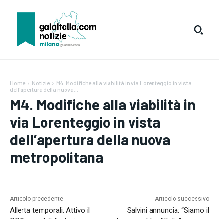
Home
Notizie
M4. Modifiche alla viabilità in via Lorenteggio in vista
dell'apertura della nuova...
M4. Modifiche alla viabilità in
via Lorenteggio in vista
dell’apertura della nuova
metropolitana
Testo:
A-
A+
Reset
Articolo precedente
Articolo successivo
Allerta temporali. Attivo il
Salvini annuncia: “Siamo il