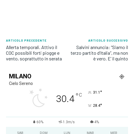
ARTICOLO PRECEDENTE
ARTICOLO SUCCESSIVO
Allerta temporali. Attivo il
Salvini annuncia: “Siamo il
COC possibili forti piogge e
terzo partito d’Italia”, ma non
vento, soprattutto in serata
è vero. E’ il quinto
MILANO
Cielo Sereno
°
31.1
°
C
30.4
°
28.4
60%
1.3m/s
4%
SAB
DOM
LUN
MAR
MER